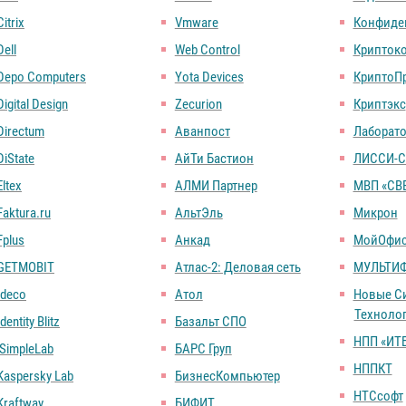
Citrix
Vmware
Конфиде
Dell
Web Control
Крипток
Depo Computers
Yota Devices
КриптоП
Digital Design
Zecurion
Криптэкс
Directum
Аванпост
Лаборато
DiState
АйТи Бастион
ЛИССИ-С
Eltex
АЛМИ Партнер
МВП «СВ
Faktura.ru
АльтЭль
Микрон
Fplus
Анкад
МойОфи
GETMOBIT
Атлас-2: Деловая сеть
МУЛЬТИ
Ideco
Атол
Новые С
Техноло
Identity Blitz
Базальт СПО
НПП «ИТ
iSimpleLab
БАРС Груп
НППКТ
Kaspersky Lab
БизнесКомпьютер
НТСсофт
Kraftway
БИФИТ