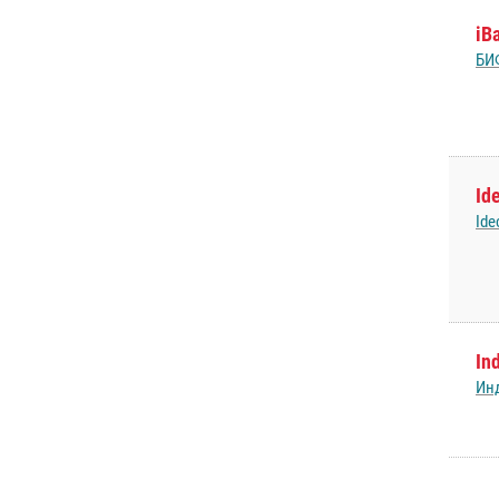
iB
БИ
Id
Ide
In
Ин