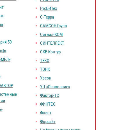
нт
РусБИТех
ом
С-Терра
ро
САМСОН Групп
Сигнал-КOM
рия 50
СИНТЕЛЛЕКТ
офт
СКБ Контур
ЕМЕЛ»
ТЕКО
ТОНК
с
Увеон
ФАКТОР
УЦ «Основание»
истемные
Фактор-ТС
гии
ФИНТЕХ
Б»
Флант
Форсайт