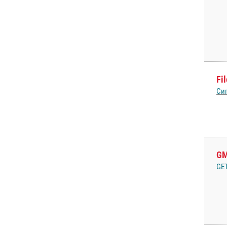
Fi
Си
GM
GE