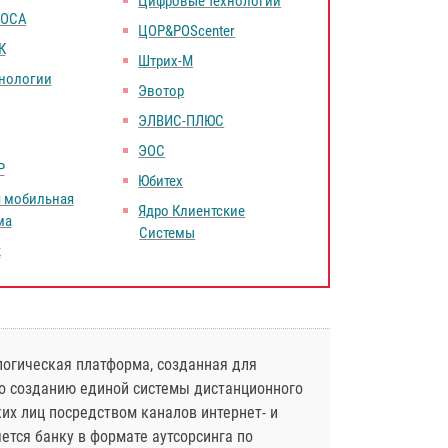
Цифровые технологии
РОСА
ЦОР&POScenter
К
Штрих-М
хнологии
Эвотор
ЭЛВИС-ПЛЮС
ЭОС
Р
Юбитех
я мобильная
Ядро Клиентские
ма
Системы
к
логическая платформа, созданная для
по созданию единой системы дистанционного
их лиц посредством каналов интернет- и
ется банку в формате аутсорсинга по