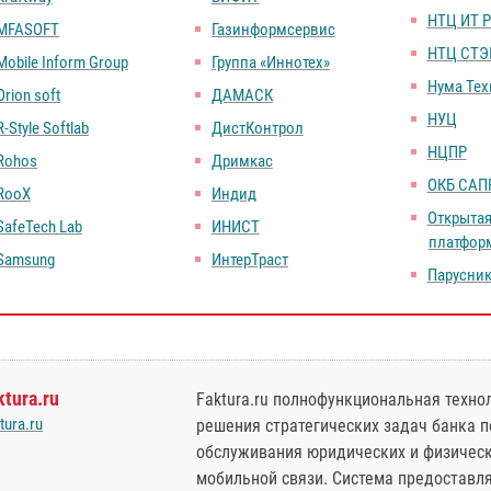
НТЦ ИТ 
MFASOFT
Газинформсервис
НТЦ СТЭ
Mobile Inform Group
Группа «Иннотех»
Нума Те
Orion soft
ДАМАСК
НУЦ
R-Style Softlab
ДистКонтрол
НЦПР
Rohos
Дримкас
ОКБ САП
RooX
Индид
Открыта
SafeTech Lab
ИНИСТ
платфор
Samsung
ИнтерТраст
Парусни
ktura.ru
Faktura.ru полнофункциональная техно
tura.ru
решения стратегических задач банка 
обслуживания юридических и физическ
мобильной связи. Система предоставля