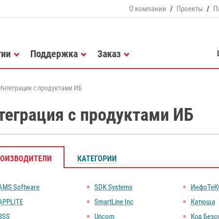
О компании
Проекты
П
гии
Поддержка
Заказ
Интеграция с продуктами ИБ
теграция с продуктами ИБ
РОИЗВОДИТЕЛИ
КАТЕГОРИИ
AMS Software
SDK Systems
ИнфоТеК
APPLITE
SmartLine Inc
Катюша
BSS
Uncom
Код Безо