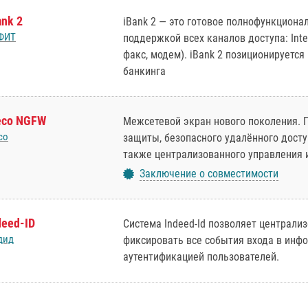
ank 2
iBank 2 — это готовое полнофункциона
ФИТ
поддержкой всех каналов доступа: Inter
факс, модем). iBank 2 позиционируетс
банкинга
eco NGFW
Межсетевой экран нового поколения. 
co
защиты, безопасного удалённого доступ
также централизованного управления и
Заключение о совместимости
deed-ID
Система Indeed-Id позволяет централи
дид
фиксировать все события входа в инф
аутентификацией пользователей.