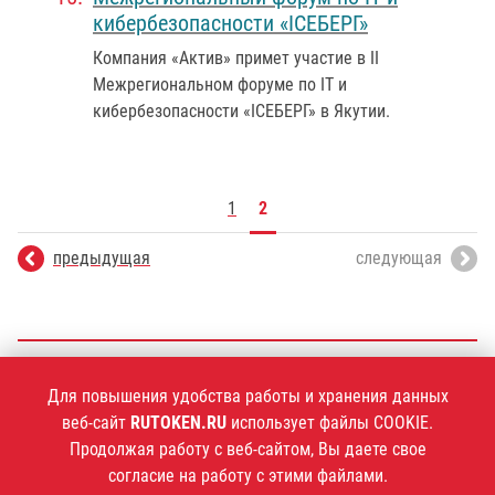
кибербезопасности «ICEБЕРГ»
Компания «Актив» примет участие в II
Межрегиональном форуме по IT и
кибербезопасности «ICEБЕРГ» в Якутии.
1
2
предыдущая
следующая
+7 (495)
925-77-90
Для повышения удобства работы и хранения данных
веб-сайт
RUTOKEN.RU
использует файлы COOKIE.
Продолжая работу с веб-сайтом, Вы даете свое
согласие на работу с этими файлами.