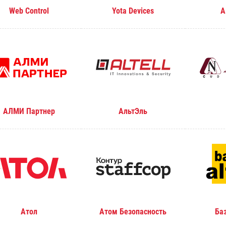
Web Control
Yota Devices
А
АЛМИ Партнер
АльтЭль
Атол
Атом Безопасность
Ба