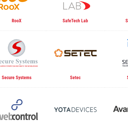
RooX
SafeTech Lab
S
Secure Systems
Setec