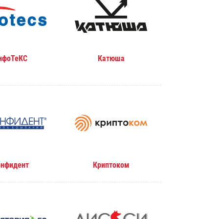
нфоТеКС
Катюша
онфидент
Криптоком