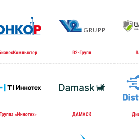
БизнесКомпьютер
В2-Групп
В
Группа «Иннотех»
ДАМАСК
Ди