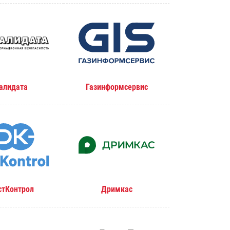
алидата
Газинформсервис
стКонтрол
Дримкас