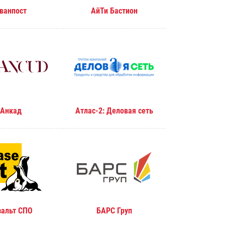
ванпост
АйТи Бастион
Анкад
Атлас-2: Деловая сеть
зальт СПО
БАРС Груп