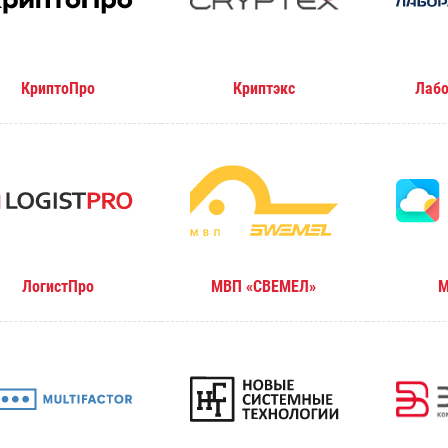
КриптоПро
Криптэкс
Лабо
ЛогистПро
МВП «СВЕМЕЛ»
М