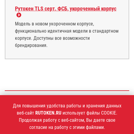
Рутокен TLS серт. ФСБ, укороченный корпус
Модель в новом укороченном корпусе,
функционально идентичная модели в стандартном
корпусе. Доступны все возможности
брендирования.
+7 (495)
925-77-90
Для повышения удобства работы и хранения данных
веб-сайт
RUTOKEN.RU
использует файлы COOKIE.
Продолжая работу с веб-сайтом, Вы даете свое
согласие на работу с этими файлами.