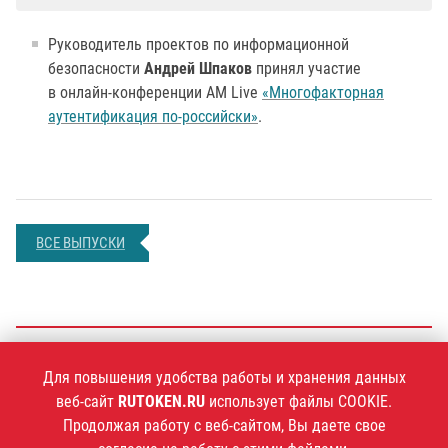
Руководитель проектов по информационной
безопасности
Андрей Шпаков
принял участие
в онлайн-конференции AM Live
«Многофакторная
аутентификация по-российски»
.
ВСЕ ВЫПУСКИ
+7 (495)
925-77-90
Для повышения удобства работы и хранения данных
веб-сайт
RUTOKEN.RU
использует файлы COOKIE.
Продолжая работу с веб-сайтом, Вы даете свое