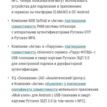
NFC. Теперь пользователи могут использовать
устройства для подписания в приложениях
и сервисах на платформе ELMA365 в ОС Android.
Компании NGR Softlab и «Актив»
подтвердили
совместимость
PAM-системы Infrascope
с аппаратными аутентификаторами Рутокен OTP
и Рутокен MFA.
Компании «Актив» и «Парусник»
подтвердили
совместимость
облачного сервиса «Парус-ФЛЭШ» c
USB-токенами и смарт-картами Рутокен ЭЦП 3.0
для электронной подписи и двухфакторной
аутентификации.
УЦ «Основание» (АО «Аналитический Центр»)
и Компания «Актив»
объявляют о подписании
сертификата совместимости
мобильного приложения
«Мой ключ» для Android с USB-токенами и смарт-
картами Рутокен ЭЦП 3.0 (в том числе c NFC).