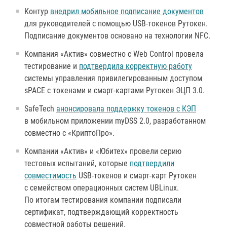
Контур
внедрил мобильное подписание документов
для руководителей с помощью USB-токенов Рутокен.
Подписание документов основано на технологии NFC.
Компания «Актив» совместно с Web Control провела
тестирование и
подтвердила корректную работу
системы управления привилегированным доступом
sPACE с токенами и смарт-картами Рутокен ЭЦП 3.0.
SafeTech
анонсировала поддержку токенов с КЭП
в мобильном приложении myDSS 2.0, разработанном
совместно с «КриптоПро».
Компании «Актив» и «Юбитех» провели серию
тестовых испытаний, которые
подтвердили
совместимость
USB-токенов и смарт-карт Рутокен
с семейством операционных систем UBLinux.
По итогам тестирования компании подписали
сертификат, подтверждающий корректность
совместной работы решений.