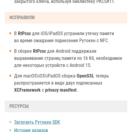
закрытого ключа, используя библиотеку PKCS#11.
ИСПРАВИЛИ
В
RtPcsc
для iOS/iPadOS устранили утечку памяти
во время ожидания поднесения Рутокен с NFC.
В сборке
RtPcsc
для Android поддержали
выравнивание страниц памяти по 16 Кб, необходимое
для некоторых устройств с Android 15.
Для macOS\iOS\iPadOS сборка
OpenSSL
теперь
распространяется в виде двух подписанных
XCFramework
с
privacy manifest
.
РЕСУРСЫ
Загрузить Рутокен SDK
История релизов