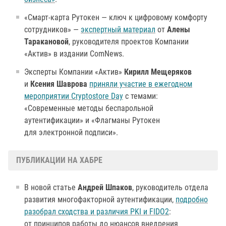
«Смарт-карта Рутокен — ключ к цифровому комфорту
сотрудников» —
экспертный материал
от
Алены
Таракановой
, руководителя проектов Компании
«Актив» в издании ComNews.
Эксперты Компании «Актив»
Кирилл Мещеряков
и
Ксения Шаврова
приняли участие в ежегодном
мероприятии Cryptostore Day
с темами:
«Современные методы беспарольной
аутентификации» и «Флагманы Рутокен
для электронной подписи».
ПУБЛИКАЦИИ НА ХАБРЕ
В новой статье
Андрей Шпаков
, руководитель отдела
развития многофакторной аутентификации,
подробно
разобрал сходства и различия PKI и FIDO2
:
от принципов работы до нюансов внедрения