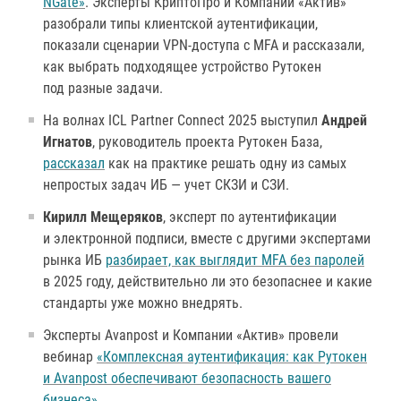
NGate»
. Эксперты КриптоПро и Компании «Актив»
разобрали типы клиентской аутентификации,
показали сценарии VPN-доступа с MFA и рассказали,
как выбрать подходящее устройство Рутокен
под разные задачи.
На волнах ICL Partner Connect 2025 выступил
Андрей
Игнатов
, руководитель проекта Рутокен База,
рассказал
как на практике решать одну из самых
непростых задач ИБ — учет СКЗИ и СЗИ.
Кирилл Мещеряков
, эксперт по аутентификации
и электронной подписи, вместе с другими экспертами
рынка ИБ
разбирает, как выглядит MFA без паролей
в 2025 году, действительно ли это безопаснее и какие
стандарты уже можно внедрять.
Эксперты Avanpost и Компании «Актив» провели
вебинар
«Комплексная аутентификация: как Рутокен
и Avanpost обеспечивают безопасность вашего
бизнеса»
.