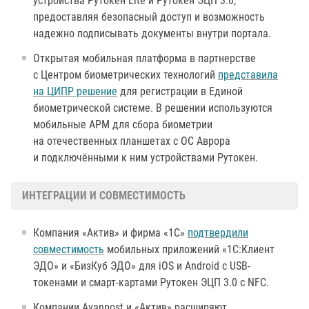
устройства Рутокен Lite и Рутокен ЭЦП 3.0,
предоставляя безопасный доступ и возможность
надежно подписывать документы внутри портала.
Открытая мобильная платформа в партнерстве
с Центром биометрических технологий
представила
на ЦИПР решение
для регистрации в Единой
биометрической системе. В решении используются
мобильные АРМ для сбора биометрии
на отечественных планшетах с ОС Аврора
и подключёнными к ним устройствами Рутокен.
ИНТЕГРАЦИИ И СОВМЕСТИМОСТЬ
Компания «Актив» и фирма «1С»
подтвердили
совместимость
мобильных приложений «1С:Клиент
ЭДО» и «БизКуб ЭДО» для iOS и Android с USB-
токенами и смарт-картами Рутокен ЭЦП 3.0 с NFC.
Компании Avanpost и «Актив» расширяют