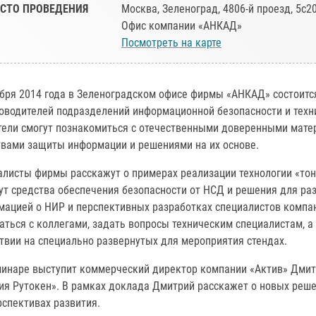
СТО ПРОВЕДЕНИЯ
Москва, Зеленоград, 4806-й проезд, 5с2
Офис компании «АНКАД»
Посмотреть на карте
ября 2014 года в Зеленоградском офисе фирмы «АНКАД» состоитс
оводителей подразделений информационной безопасности и техн
тели смогут познакомиться с отечественными доверенными мате
твами защиты информации и решениями на их основе.
листы фирмы расскажут о примерах реализации технологии «тонк
т средства обеспечения безопасности от НСД и решения для раз
мацией о НИР и перспективных разработках специалистов компан
аться с коллегами, задать вопросы техническим специалистам, 
твии на специально развернутых для мероприятия стендах.
минаре выступит коммерческий директор компании «Актив» Дмит
ия Рутокен». В рамках доклада Дмитрий расскажет о новых реше
рспективах развития.