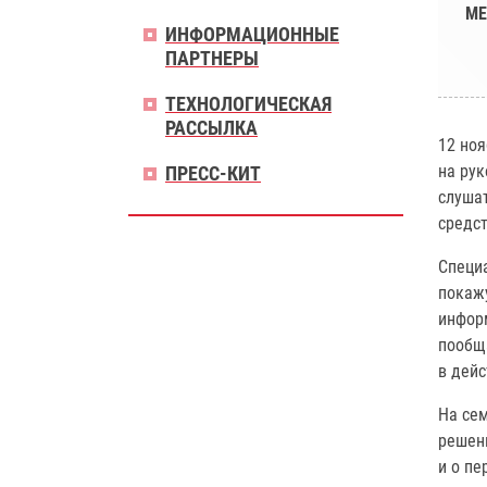
МЕ
ИНФОРМАЦИОННЫЕ
ПАРТНЕРЫ
ТЕХНОЛОГИЧЕСКАЯ
РАССЫЛКА
12 но
на рук
ПРЕСС-КИТ
слуша
средс
Специа
покажу
инфор
пообщ
в дейс
На се
решен
и о пе