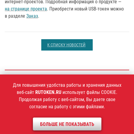
интернет-проектов. Подробная информация о продукте —
на странице проекта
. Приобрести новый USB-токен можно
в разделе
Заказ
.
К СПИСКУ НОВОСТЕЙ
+7 (495)
925-77-90
Для повышения удобства работы и хранения данных
веб-сайт
RUTOKEN.RU
использует файлы COOKIE.
Продолжая работу с веб-сайтом, Вы даете свое
согласие на работу с этими файлами.
1994–2026 ©
Компания «Актив»
Политика конфиденциальности
БОЛЬШЕ НЕ ПОКАЗЫВАТЬ