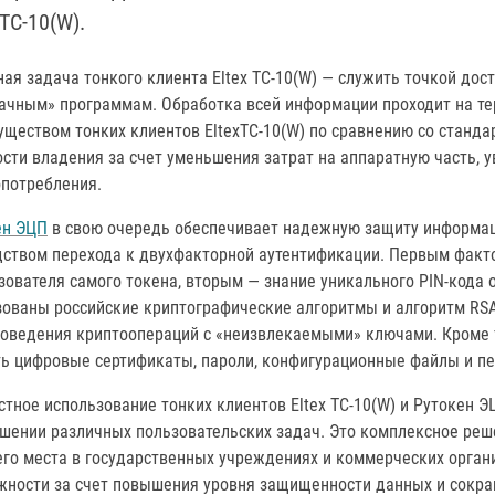
 TC-10(W).
ая задача тонкого клиента Eltex TC-10(W) — служить точкой дос
лачным» программам. Обработка всей информации проходит на т
уществом тонких клиентов EltexTC-10(W) по сравнению со станд
сти владения за счет уменьшения затрат на аппаратную часть, 
опотребления.
ен ЭЦП
в свою очередь обеспечивает надежную защиту информац
дством перехода к двухфакторной аутентификации. Первым факт
зователя самого токена, вторым — знание уникального PIN-кода 
ованы российские криптографические алгоритмы и алгоритм RSA,
роведения криптоопераций с «неизвлекаемыми» ключами. Кроме 
ть цифровые сертификаты, пароли, конфигурационные файлы и п
тное использование тонких клиентов Eltex TC-10(W) и Рутокен 
ешении различных пользовательских задач. Это комплексное ре
его места в государственных учреждениях и коммерческих орган
жности за счет повышения уровня защищенности данных и сокра