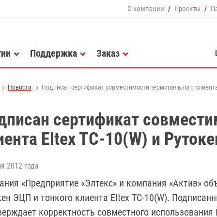
О компании
Проекты
П
гии
Поддержка
Заказ
Новости
Подписан сертификат совместимости терминального клиента 
дписан сертификат совмести
иента Eltex TC-10(W) и Руток
я 2012 года
ания «Предприятие «Элтекс» и компания «Актив» об
кен ЭЦП и тонкого клиента Eltex TC-10(W). Подписа
верждает корректность совместного использования 