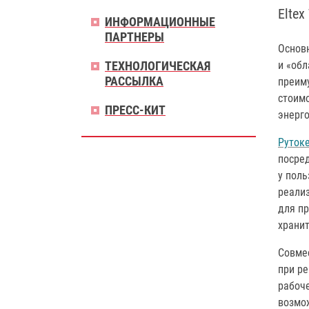
Eltex
ИНФОРМАЦИОННЫЕ
ПАРТНЕРЫ
Основн
ТЕХНОЛОГИЧЕСКАЯ
и «об
РАССЫЛКА
преим
стоимо
ПРЕСС-КИТ
энерг
Руток
посре
у поль
реализ
для п
храни
Совмес
при р
рабоч
возмо