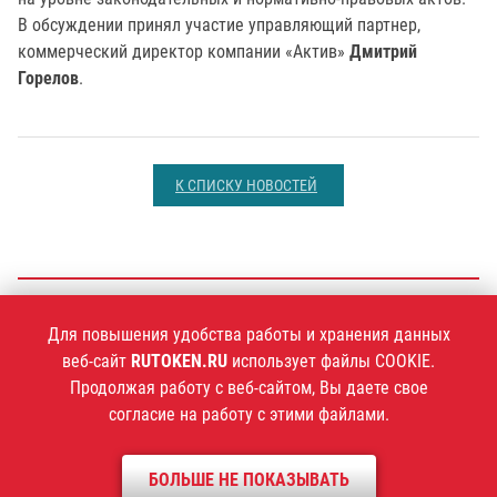
В обсуждении принял участие управляющий партнер,
коммерческий директор компании «Актив»
Дмитрий
Горелов
.
К СПИСКУ НОВОСТЕЙ
+7 (495)
925-77-90
Для повышения удобства работы и хранения данных
веб-сайт
RUTOKEN.RU
использует файлы COOKIE.
Продолжая работу с веб-сайтом, Вы даете свое
согласие на работу с этими файлами.
1994–2026 ©
Компания «Актив»
БОЛЬШЕ НЕ ПОКАЗЫВАТЬ
Политика конфиденциальности