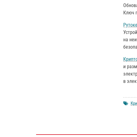
Обновл
Ключ п
Рутоке
Устро
на не
безоп
Крипт
и разм
электр
в элек
Кр