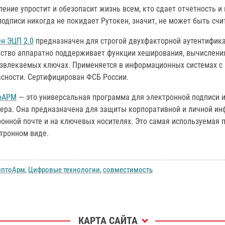
ение упростит и обезопасит жизнь всем, кто сдает отчетность 
одписи никогда не покидает Рутокен, значит, не может быть счи
н ЭЦП 2.0
предназначен для строгой двухфакторной аутентифика
йство аппаратно поддерживает функции хеширования, вычислени
извлекаемых ключах. Применяется в информационных системах с
асности. Сертифицирован ФСБ России.
оАРМ
— это универсальная программа для электронной подписи 
ера. Она предназначена для защиты корпоративной и личной ин
онной почте и на ключевых носителях. Это самая используемая 
тронном виде.
иптоАрм
,
Цифровые технологии
,
совместимость
КАРТА САЙТА