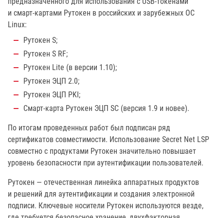
предназначенного для использования с USB-токенами
и смарт-картами Рутокен в российских и зарубежных ОС
Linux:
Рутокен S;
Рутокен S RF;
Рутокен Lite (в версии 1.10);
Рутокен ЭЦП 2.0;
Рутокен ЭЦП PKI;
Смарт-карта Рутокен ЭЦП SC (версия 1.9 и новее).
По итогам проведенных работ был подписан ряд
сертификатов совместимости. Использование Secret Net LSP
совместно с продуктами Рутокен значительно повышает
уровень безопасности при аутентификации пользователей.
Рутокен — отечественная линейка аппаратных продуктов
и решений для аутентификации и создания электронной
подписи. Ключевые носители Рутокен используются везде,
где требуется безопасное хранение, двухфакторная