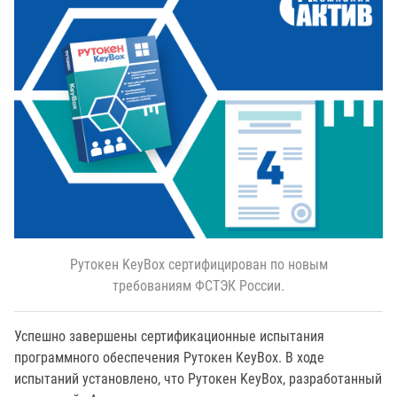
Рутокен KeyBox сертифицирован по новым
требованиям ФСТЭК России.
Успешно завершены сертификационные испытания
программного обеспечения Рутокен KeyBox. В ходе
испытаний установлено, что Рутокен KeyBox, разработанный