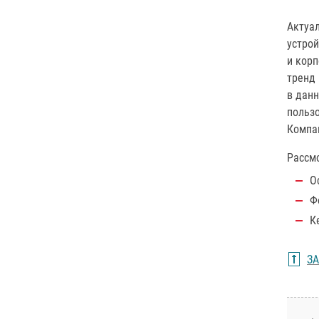
Актуа
устро
и кор
тренд
в данн
польз
Компа
Рассм
О
Ф
К
З