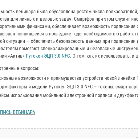
льность вебинара была обусловлена ростом числа пользователей
йства для личных и деловых задач. Смартфон при этом служит и
поративными финансами, обеспечивает возможность подписания 
 вызван появившейся в последние годы необходимостью работать
ой ситуации — обеспечить безопасность данных при подписании 
ователям помогают специализированные и безопасные инструмен
нии «Актив»
Рутокен ЭЦП 3.0 NFC
. О том, как их использовать, и
отренные вопросы:
сновные возможности и преимущества устройств новой линейки 
орм-факторы и модели Рутокен ЭЦП 3.0 NFC – токены, смарт-кар
ейсы использования мобильной электронной подписи и двухфакт
АПИСЬ ВЕБИНАРА