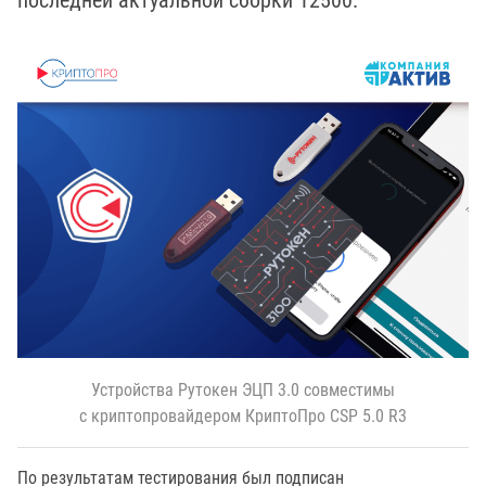
последней актуальной сборки 12500.
Устройства Рутокен ЭЦП 3.0 совместимы
с криптопровайдером КриптоПро CSP 5.0 R3
По результатам тестирования был подписан