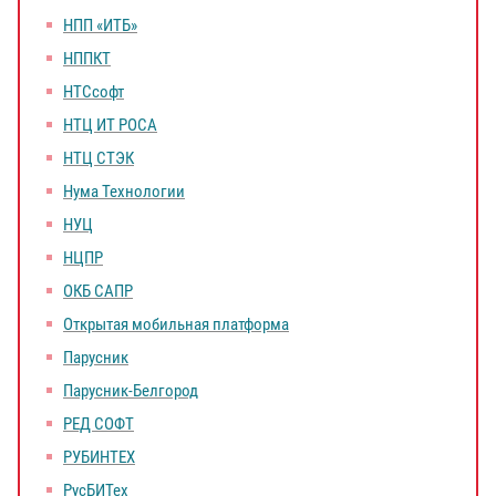
НПП «ИТБ»
НППКТ
НТСсофт
НТЦ ИТ РОСА
НТЦ СТЭК
Нума Технологии
НУЦ
НЦПР
ОКБ САПР
Открытая мобильная платформа
Парусник
Парусник-Белгород
РЕД СОФТ
РУБИНТЕХ
РусБИТех