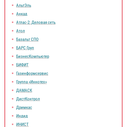
АльтЭль
Анкад
Атлас-2: Деловая сеть
Атол
Базальт СПО
БАРС Груп
БизнесКомпьютер
БИФИТ
Газинформсервис
Группа «Иннотех»
ДАМАСК
ДистКонтрол
Дримкас
Индид
ИНИСТ