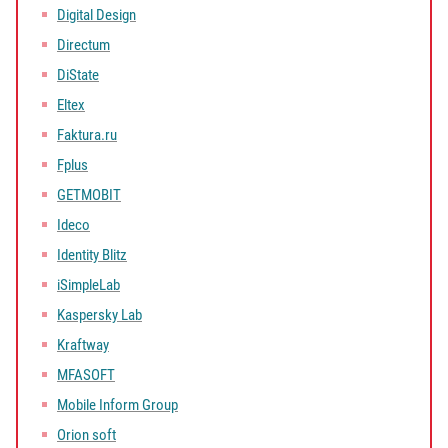
Digital Design
Directum
DiState
Eltex
Faktura.ru
Fplus
GETMOBIT
Ideco
Identity Blitz
iSimpleLab
Kaspersky Lab
Kraftway
MFASOFT
Mobile Inform Group
Orion soft