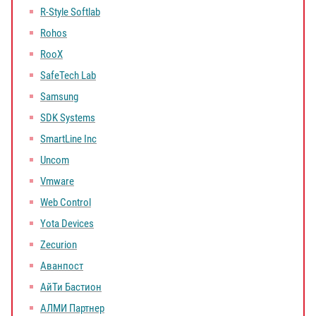
R-Style Softlab
Rohos
RooX
SafeTech Lab
Samsung
SDK Systems
SmartLine Inc
Uncom
Vmware
Web Control
Yota Devices
Zecurion
Аванпост
АйТи Бастион
АЛМИ Партнер