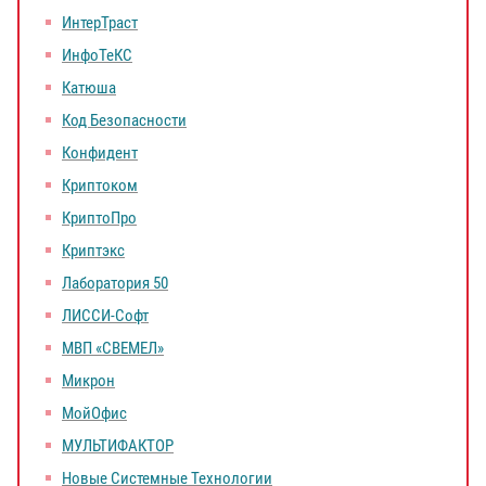
ИнтерТраст
ИнфоТеКС
Катюша
Код Безопасности
Конфидент
Криптоком
КриптоПро
Криптэкс
Лаборатория 50
ЛИССИ-Софт
МВП «СВЕМЕЛ»
Микрон
МойОфис
МУЛЬТИФАКТОР
Новые Системные Технологии