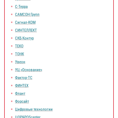
С-Терра
САМСОН Групп
Сигнал-КOM
СИНТЕЛЛЕКТ
СКБ Контур
ТЕКО
ТОНК
Увеон
УЦ «Основание»
Фактор-ТС
ФИНТЕХ
Флант
Форсайт
Цифровые технологии
ЦОР&POScenter