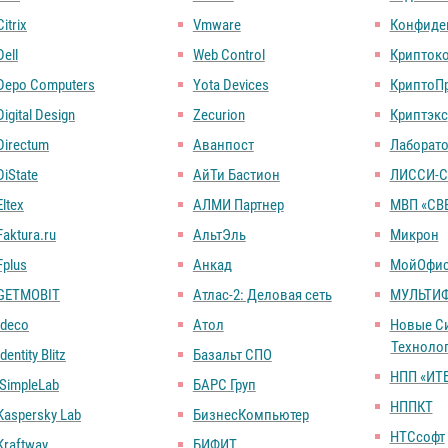
Citrix
Vmware
Конфиде
Dell
Web Control
Крипток
Depo Computers
Yota Devices
КриптоП
Digital Design
Zecurion
Криптэкс
Directum
Аванпост
Лаборато
DiState
АйТи Бастион
ЛИССИ-С
Eltex
АЛМИ Партнер
МВП «СВ
Faktura.ru
АльтЭль
Микрон
Fplus
Анкад
МойОфи
GETMOBIT
Атлас-2: Деловая сеть
МУЛЬТИ
Ideco
Атол
Новые С
Техноло
Identity Blitz
Базальт СПО
НПП «ИТ
iSimpleLab
БАРС Груп
НППКТ
Kaspersky Lab
БизнесКомпьютер
НТСсофт
Kraftway
БИФИТ