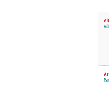
Al
АЛ
As
Ру