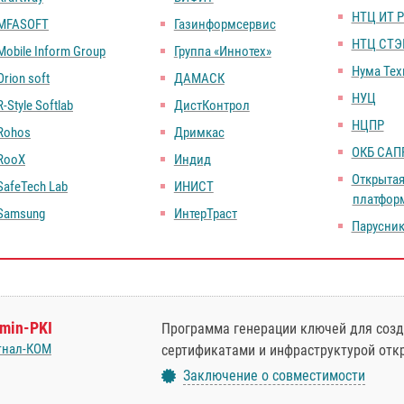
НТЦ ИТ 
MFASOFT
Газинформсервис
НТЦ СТЭ
Mobile Inform Group
Группа «Иннотех»
Нума Те
Orion soft
ДАМАСК
НУЦ
R-Style Softlab
ДистКонтрол
НЦПР
Rohos
Дримкас
ОКБ САП
RooX
Индид
Открыта
SafeTech Lab
ИНИСТ
платфор
Samsung
ИнтерТраст
Парусни
min-PKI
Программа генерации ключей для созд
гнал-КOM
сертификатами и инфраструктурой откр
Заключение о совместимости