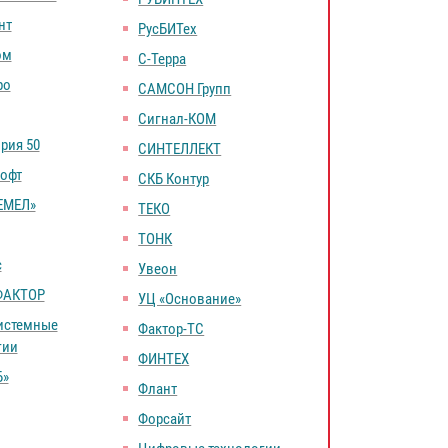
нт
РусБИТех
ом
С-Терра
ро
САМСОН Групп
Сигнал-КOM
рия 50
СИНТЕЛЛЕКТ
офт
СКБ Контур
ЕМЕЛ»
ТЕКО
ТОНК
с
Увеон
ФАКТОР
УЦ «Основание»
истемные
Фактор-ТС
гии
ФИНТЕХ
Б»
Флант
Форсайт