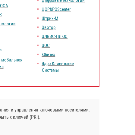
Цифровые технологии
РОСА
ЦОР&POScenter
К
Штрих-М
хнологии
Эвотор
ЭЛВИС-ПЛЮС
ЭОС
Р
Юбитех
я мобильная
Ядро Клиентские
ма
Системы
к
ания и управления ключевыми носителями,
ытых ключей (PKI).