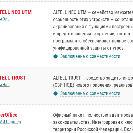
TELL NEO UTM
ALTELL NEO UTM — семейство межсетев
ьтЭль
особенность этих устройств — сочета
экранирования с функциями построени
и предотвращения вторжений, контент
программ, что обеспечивает полное с
унифицированной защиты от угроз.
Заключение о совместимости
TELL TRUST
ALTELL TRUST — средство защиты инфо
ьтЭль
(СЗИ НСД) нового поколения, реализов
Заключение о совместимости
terOffice
Офисный пакет, полностью адаптирова
МИ Партнер
законодательства. Интегрирован с кл
территории Россйской Федерации. Вкл