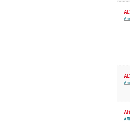
AL
Ал
AL
Ал
Al
АЛ