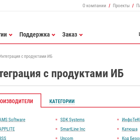
О компании
Проекты
П
гии
Поддержка
Заказ
Интеграция с продуктами ИБ
теграция с продуктами ИБ
РОИЗВОДИТЕЛИ
КАТЕГОРИИ
AMS Software
SDK Systems
ИнфоТеК
APPLITE
SmartLine Inc
Катюша
BSS
Uncom
Код Безо