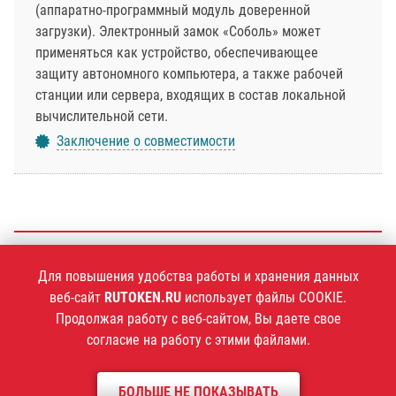
(аппаратно-программный модуль доверенной
загрузки). Электронный замок «Соболь» может
применяться как устройство, обеспечивающее
защиту автономного компьютера, а также рабочей
станции или сервера, входящих в состав локальной
вычислительной сети.
Заключение о совместимости
+7 (495)
925-77-90
Для повышения удобства работы и хранения данных
веб-сайт
RUTOKEN.RU
использует файлы COOKIE.
Продолжая работу с веб-сайтом, Вы даете свое
согласие на работу с этими файлами.
1994–2026 ©
Компания «Актив»
Политика конфиденциальности
БОЛЬШЕ НЕ ПОКАЗЫВАТЬ