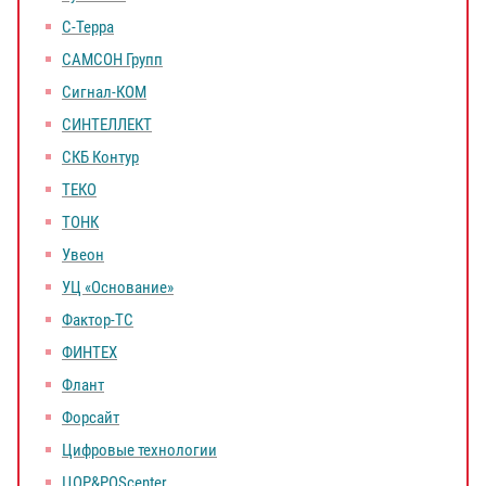
С-Терра
САМСОН Групп
Сигнал-КOM
СИНТЕЛЛЕКТ
СКБ Контур
ТЕКО
ТОНК
Увеон
УЦ «Основание»
Фактор-ТС
ФИНТЕХ
Флант
Форсайт
Цифровые технологии
ЦОР&POScenter