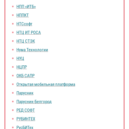
НПП «ИТБ»
НППКТ
НТСсофт
НТЦ ИТ РОСА
НТЦ СТЭК
Нума Технологии
НУЦ
НЦПР
ОКБ САПР
Открытая мобильная платформа
Парусник
Парусник-Белгород
РЕД СОФТ
РУБИНТЕХ
РусБИТех