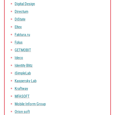
Digital Design
Directum
DiState
Eltex
Faktura.ru
Fplus
GETMOBIT
Ideco
Identity Blitz
iSimpleLab
Kaspersky Lab
Kraftway
MFASOFT
Mobile Inform Group
Orion soft