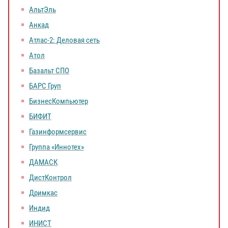
АльтЭль
Анкад
Атлас-2: Деловая сеть
Атол
Базальт СПО
БАРС Груп
БизнесКомпьютер
БИФИТ
Газинформсервис
Группа «Иннотех»
ДАМАСК
ДистКонтрол
Дримкас
Индид
ИНИСТ