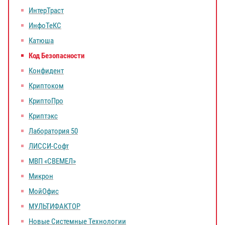
ИнтерТраст
ИнфоТеКС
Катюша
Код Безопасности
Конфидент
Криптоком
КриптоПро
Криптэкс
Лаборатория 50
ЛИССИ-Софт
МВП «СВЕМЕЛ»
Микрон
МойОфис
МУЛЬТИФАКТОР
Новые Системные Технологии