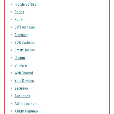
R-Style Softlab
Rohos
RooX
SafeTech Lab
Samsung
SDK Systems
SmartLine Inc
Uncom
Vmware
Web Control
Yota Devices
Zecurion
Аванпост
АйТи Бастион
АЛМИ Партнер