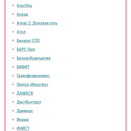
АльтЭль
Анкад
Атлас-2: Деловая сеть
Атол
Базальт СПО
БАРС Груп
БизнесКомпьютер
БИФИТ
Газинформсервис
Группа «Иннотех»
ДАМАСК
ДистКонтрол
Дримкас
Индид
ИНИСТ