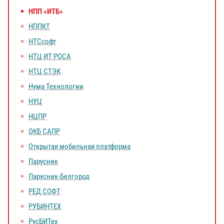
НПП «ИТБ»
НППКТ
НТСсофт
НТЦ ИТ РОСА
НТЦ СТЭК
Нума Технологии
НУЦ
НЦПР
ОКБ САПР
Открытая мобильная платформа
Парусник
Парусник-Белгород
РЕД СОФТ
РУБИНТЕХ
РусБИТех