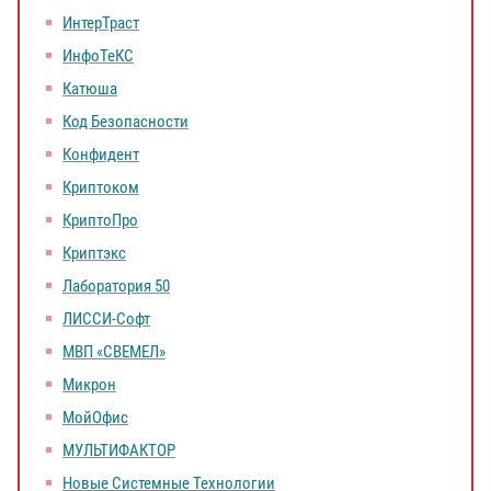
ИнтерТраст
ИнфоТеКС
Катюша
Код Безопасности
Конфидент
Криптоком
КриптоПро
Криптэкс
Лаборатория 50
ЛИССИ-Софт
МВП «СВЕМЕЛ»
Микрон
МойОфис
МУЛЬТИФАКТОР
Новые Системные Технологии