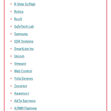
R-Style Softlab
Rohos
RooX
SafeTech Lab
Samsung
SDK Systems
SmartLine Inc
Uncom
Vmware
Web Control
Yota Devices
Zecurion
Аванпост
АйТи Бастион
АЛМИ Партнер