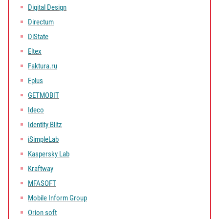
Digital Design
Directum
DiState
Eltex
Faktura.ru
Fplus
GETMOBIT
Ideco
Identity Blitz
iSimpleLab
Kaspersky Lab
Kraftway
MFASOFT
Mobile Inform Group
Orion soft