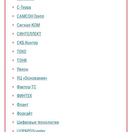
С-Терра
САМСОН Групп
Сигнал-КOM
СИНТЕЛЛЕКТ
СКБ Контур
ТЕКО
ТОНК
Увеон
УЦ «Основание»
Фактор-ТС
ФИНТЕХ
Флант
Форсайт
Цифровые технологии
ЦОР&POScenter