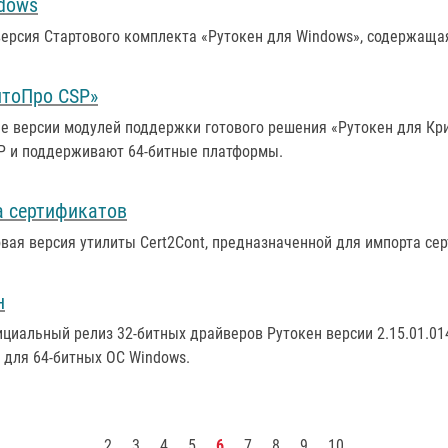
ndows
версия Стартового комплекта «Рутокен для Windows», содержаща
птоПро CSP»
е версии модулей поддержки готового решения «Рутокен для Кр
P и поддерживают 64-битные платформы.
а сертификатов
овая версия утилиты Cert2Cont, предназначенной для импорта се
н
ициальный релиз 32-битных драйверов Рутокен версии 2.15.01.01
 для 64-битных ОС Windows.
2
3
4
5
6
7
8
9
10