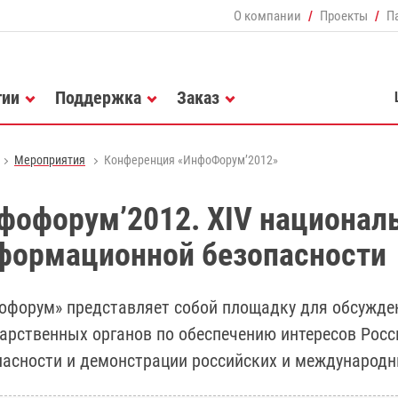
О компании
Проекты
П
гии
Поддержка
Заказ
Мероприятия
Конференция «ИнфоФорум’2012»
фофорум’2012. XIV национал
формационной безопасности
офорум» представляет собой площадку для обсужде
дарственных органов по обеспечению интересов Рос
пасности и демонстрации российских и международн