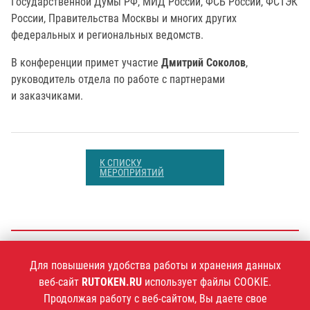
Государственной Думы РФ, МИД России, ФСБ России, ФСТЭК
России, Правительства Москвы и многих других
федеральных и региональных ведомств.
В конференции примет участие
Дмитрий Соколов
,
руководитель отдела по работе с партнерами
и заказчиками.
К СПИСКУ
МЕРОПРИЯТИЙ
+7 (495)
925-77-90
Для повышения удобства работы и хранения данных
веб-сайт
RUTOKEN.RU
использует файлы COOKIE.
Продолжая работу с веб-сайтом, Вы даете свое