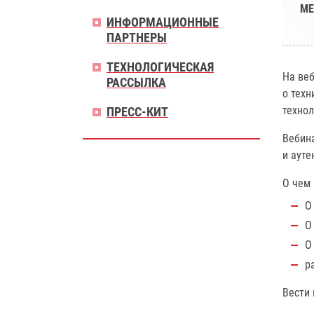
МЕ
ИНФОРМАЦИОННЫЕ
ПАРТНЕРЫ
ТЕХНОЛОГИЧЕСКАЯ
На ве
РАССЫЛКА
о техн
технол
ПРЕСС-КИТ
Вебина
и ауте
О чем
О
О
О
р
Вести