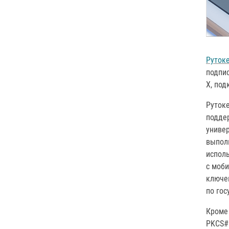
Рутоке
подпис
X, под
Рутоке
подде
униве
выпол
исполь
с моби
ключев
по гос
Кроме
PKCS#1