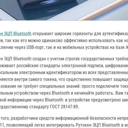
н ЭЦП Bluetooth
открывает широкие горизонты для аутентификац
и, так как его можно одинаково эффективно использовать как на 
ключив через USB-порт, так и на мобильных устройствах на базе A
н ЭЦП Bluetooth создан с учетом строгих государственных треб
рживает российские стандарты электронной подписи, шифрования
рсальным электронным идентификатором из всех представленных
няются внутри самого токена, что существенно повышает защищ
зование не требует специальных знаний: просто подключите ток
льным устройством через Bluetooth и начинайте работать. Вам т
ой информации через Bluetooth: в устройстве предусмотрено ши
ударственному стандарту ГОСТ 28147-89.
 того, разработчики средств информационной безопасности неп
1, позволяющий легко интегрировать Рутокен ЭЦП Bluetooth в и