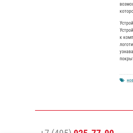
возмо
котор
Устрой
Устрой
к ком
логоти
узнава
покрыт
но