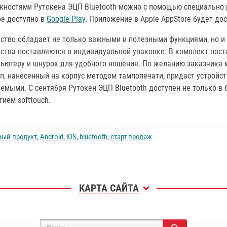
жностями Рутокена ЭЦП Bluetooth можно с помощью специально 
ое доступно в
Google Play
. Приложение в Apple AppStore будет до
ство обладает не только важными и полезными функциями, но и 
ства поставляются в индивидуальной упаковке. В комплект пос
пьютеру и шнурок для удобного ношения. По желанию заказчика
п, нанесенный на корпус методом тампопечати, придаст устройс
емыми. С сентября Рутокен ЭЦП Bluetooth доступен не только в 
ием softtouch.
вый продукт
,
Android
,
iOS
,
bluetooth
,
старт продаж
КАРТА САЙТА