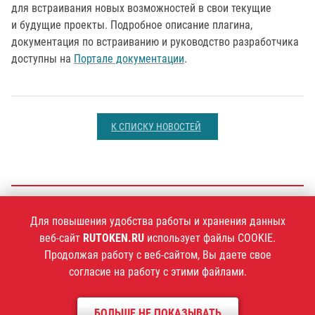
для встраивания новых возможностей в свои текущие
и будущие проекты. Подробное описание плагина,
документация по встраиванию и руководство разработчика
доступны на
Портале документации
.
К СПИСКУ НОВОСТЕЙ
+7 (495)
925-77-90
Для повышения удобства работы и хранения данных
веб-сайт
RUTOKEN.RU
использует файлы COOKIE.
Продолжая работу с веб-сайтом, Вы даете свое
согласие на работу с этими файлами.
1994–2026 ©
Компания «Актив»
БОЛЬШЕ НЕ ПОКАЗЫВАТЬ
Политика конфиденциальности