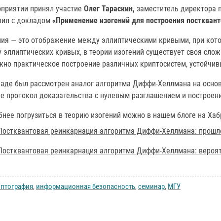
оприятии принял участие
Олег Тараскин,
заместитель директора п
пил с докладом
«Применение изогений для построения посткван
ния — это отображение между эллиптическими кривыми, при кото
у эллиптических кривых, в теории изогений существует своя слож
жно практическое построение различных криптосистем, устойчив
аде был рассмотрен аналог алгоритма Диффи-Хеллмана на основе
е протокол доказательства с нулевым разглашением и построени
нее погрузиться в теорию изогений можно в нашем блоге на Хаб
Постквантовая реинкарнация алгоритма Диффи-Хеллмана: прошло
Постквантовая реинкарнация алгоритма Диффи-Хеллмана: вероят
иптография
,
информационная безопасность
,
семинар
,
МГУ