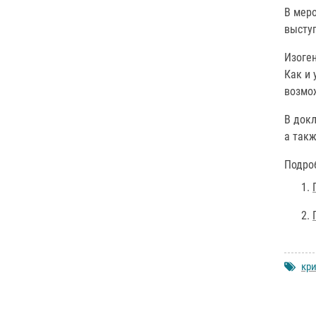
В мер
высту
Изоге
Как и 
возмо
В докл
а такж
Подроб
кр