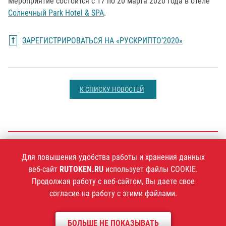
Мероприятие состоится с 17 по 20 марта 2020 года в отеле
Солнечный Park Hotel & SPA
.
ЗАРЕГИСТРИРОВАТЬСЯ НА «РУСКРИПТО’2020»
К СПИСКУ НОВОСТЕЙ
+7 (495)
925-77-90
Для повышения удобства работы и хранения данных
веб-сайт
RUTOKEN.RU
использует файлы COOKIE.
Продолжая работу с веб-сайтом, Вы даете свое
согласие на работу с этими файлами.
1994–2026 ©
Компания «Актив»
БОЛЬШЕ НЕ ПОКАЗЫВАТЬ
Политика конфиденциальности