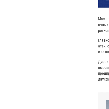
Масшт
очных 
регион
Главн
атак, 
о техн
Дирек
вызов
предп
двухфа