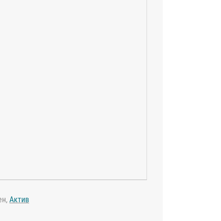
ен,
Актив