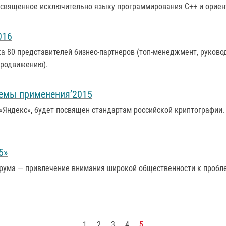
освященное исключительно языку программирования С++ и ориен
016
а 80 представителей бизнес-партнеров (топ-менеджмент, руково
продвижению).
лемы применения’2015
Яндекс», будет посвящен стандартам российской криптографии. 
5»
рума — привлечение внимания широкой общественности к пробл
1
2
3
4
5