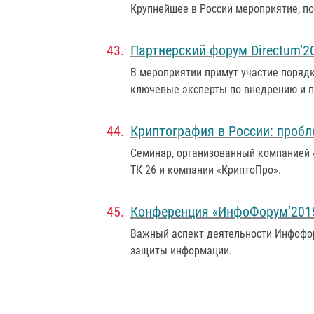
Крупнейшее в России мероприятие, п
Партнерский форум Directum’2
В мероприятии примут участие порядк
ключевые эксперты по внедрению и 
Криптография в России: проб
Семинар, организованный компанией «
ТК 26 и компании «КриптоПро».
Конференция «ИнфоФорум’201
Важный аспект деятельности Инфофо
защиты информации.