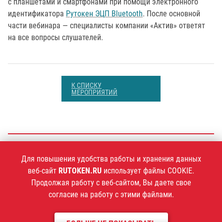
с планшетами и смартфонами при помощи электронного
идентификатора
Рутокен ЭЦП Bluetooth
. После основной
части вебинара — специалисты компании «Актив» ответят
на все вопросы слушателей.
К СПИСКУ
МЕРОПРИЯТИЙ
+7 (495)
925-77-90
Для повышения удобства работы и хранения данных
веб-сайт
RUTOKEN.RU
использует файлы COOKIE.
Продолжая работу с веб-сайтом, Вы даете свое
согласие на работу с этими файлами.
1994–2026 ©
Компания «Актив»