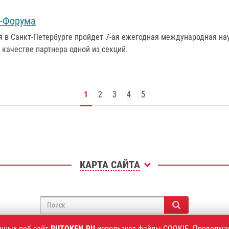
I-Форума
бря в Санкт-Петербурге пройдет 7-ая ежегодная международная н
 качестве партнера одной из секций.
1
2
3
4
5
КАРТА САЙТА
нных веб-сайт
RUTOKEN.RU
использует файлы COOKIE. Продолжа