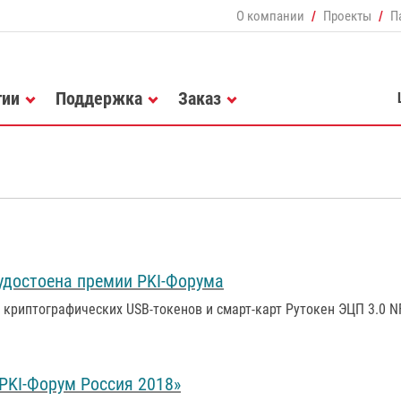
О компании
Проекты
П
гии
Поддержка
Заказ
удостоена премии PKI-Форума
а криптографических USB-токенов и смарт-карт Рутокен ЭЦП 3.0 
PKI-Форум Россия 2018»