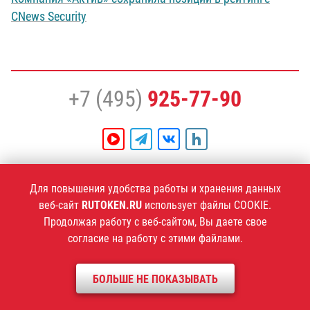
CNews Security
+7 (495)
925-77-90
1994–2026 ©
Компания «Актив»
Для повышения удобства работы и хранения данных
Политика конфиденциальности
веб-сайт
RUTOKEN.RU
использует файлы COOKIE.
Продолжая работу с веб-сайтом, Вы даете свое
согласие на работу с этими файлами.
БОЛЬШЕ НЕ ПОКАЗЫВАТЬ