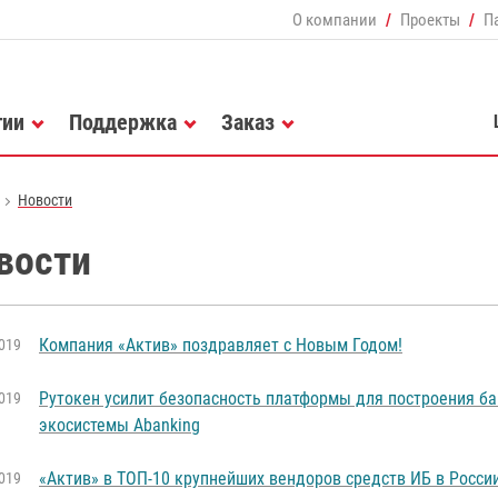
О компании
Проекты
П
гии
Поддержка
Заказ
Новости
вости
Компания «Актив» поздравляет с Новым Годом!
019
Рутокен усилит безопасность платформы для построения б
019
экосистемы Abanking
«Актив» в ТОП-10 крупнейших вендоров средств ИБ в Росси
019