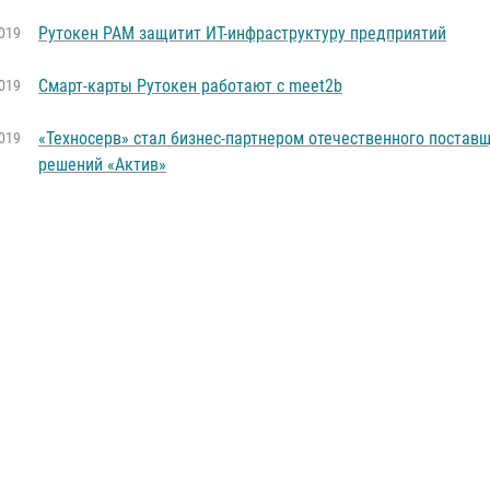
Рутокен РАМ защитит ИТ-инфраструктуру предприятий
019
Смарт-карты Рутокен работают с meet2b
019
«Техносерв» стал бизнес-партнером отечественного постав
019
решений «Актив»