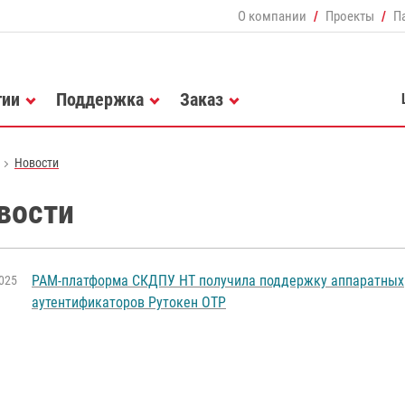
О компании
Проекты
П
гии
Поддержка
Заказ
Новости
вости
РАМ-платформа СКДПУ НТ получила поддержку аппаратных
025
аутентификаторов Рутокен OTP