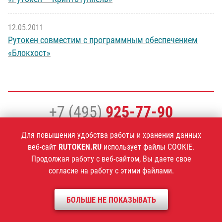
12.05.2011
Рутокен совместим с программным обеспечением
«Блокхост»
+7 (495)
925-77-90
Для повышения удобства работы и хранения данных
веб-сайт
RUTOKEN.RU
использует файлы COOKIE.
Продолжая работу с веб-сайтом, Вы даете свое
1994–2026 ©
Компания «Актив»
согласие на работу с этими файлами.
Политика конфиденциальности
БОЛЬШЕ НЕ ПОКАЗЫВАТЬ