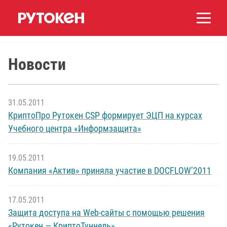
Новости
31.05.2011
КриптоПро Рутокен CSP формирует ЭЦП на курсах
Учебного центра «Информзащита»
19.05.2011
Компания «Актив» приняла участие в DOCFLOW’2011
17.05.2011
Защита доступа на Web-сайты с помощью решения
«Рутокен — КриптоТуннель»